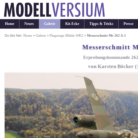
Home
Neues
Galerie
Kit-Ecke
Tipps & Tricks
Presse
Du bist hier:
Home
>
Galerie
>
Flugzeuge Militär WK2
>
Messerschmitt Me 262 A-1
Messerschmitt M
Erprobungskommando 262,
von Karsten Böcker (