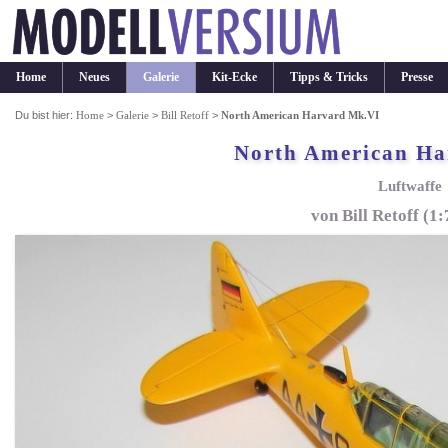
Home
Neues
Galerie
Kit-Ecke
Tipps & Tricks
Presse
Du bist hier:
Home
>
Galerie
>
Bill Retoff
>
North American Harvard Mk.VI
North American Ha
Luftwaffe
von Bill Retoff (