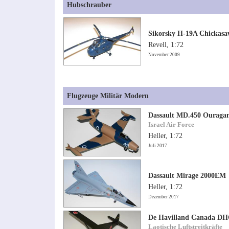
Hubschrauber
Sikorsky H-19A Chickas
Revell, 1:72
November 2009
Flugzeuge Militär Modern
Dassault MD.450 Ouraga
Israel Air Force
Heller, 1:72
Juli 2017
Dassault Mirage 2000EM
Heller, 1:72
Dezember 2017
De Havilland Canada DH
Laotische Luftstreitkräfte