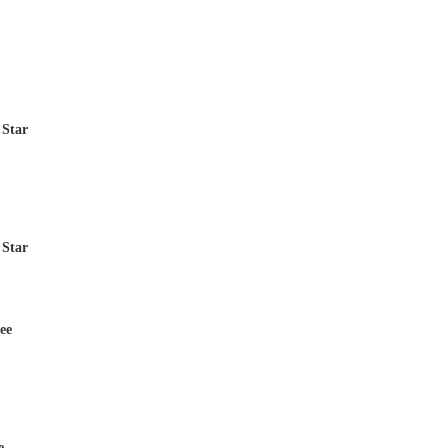
 Star
 Star
ee
e