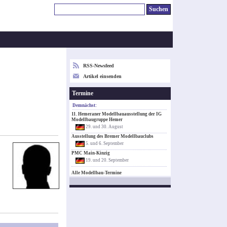
RSS-Newsfeed
Artikel einsenden
Termine
Demnächst:
11. Hemeraner Modellbauausstellung der IG
Modellbaugruppe Hemer
29. und 30. August
Ausstellung des Bremer Modellbauclubs
5. und 6. September
PMC Main-Kinzig
19. und 20. September
Alle Modellbau-Termine