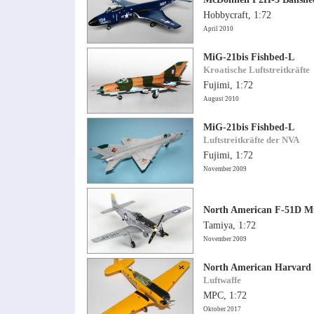
Hobbycraft, 1:72
April 2010
MiG-21bis Fishbed-L
Kroatische Luftstreitkräfte
Fujimi, 1:72
August 2010
MiG-21bis Fishbed-L
Luftstreitkräfte der NVA
Fujimi, 1:72
November 2009
North American F-51D M
Tamiya, 1:72
November 2009
North American Harvard
Luftwaffe
MPC, 1:72
Oktober 2017