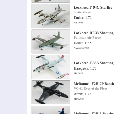
Lockheed F-94C Starfire
Späte Version
Emhar, 1:72
Juli 2009
Lockheed RT-33 Shooting
Pakistan Air Force
Heller, 1:72
November 2009
Lockheed T-33A Shooting
Hasegawa, 1:72
Mai 2012
McDonnell F2H-2P Bansh
VC-61 Eyes of the Fleet
Airfix, 1:72
März 2014
McDonnell F2H-3 Banshe