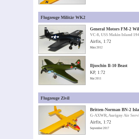
Flugzeuge Militär WK2
General Motors FM-2 Wil
VC-8, USS Makin Island 19
Airfix, 1:72
März 2012
Iljuschin Il-10 Beast
KP, 1:72
Mai 2011
Flugzeuge Zivil
Britten-Norman BN-2 Isl
G-AXWR, Aurigny Air Serv
Airfix, 1:72
September 2017