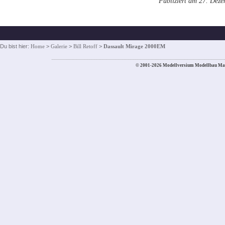
Publiziert am 27. Dez
Du bist hier:
Home
>
Galerie
>
Bill Retoff
>
Dassault Mirage 2000EM
© 2001-2026 Modellversium Modellbau Ma