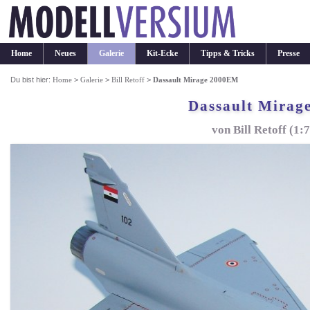
Home
Neues
Galerie
Kit-Ecke
Tipps & Tricks
Presse
Du bist hier:
Home
>
Galerie
>
Bill Retoff
>
Dassault Mirage 2000EM
Dassault Mirag
von Bill Retoff (1: