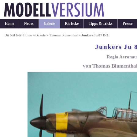
Home
Neues
Galerie
Kit-Ecke
Tipps & Tricks
Presse
Du bist hier:
Home
>
Galerie
>
Thomas Blumenthal
>
Junkers Ju 87 B-2
Junkers Ju 
Regia Aeronau
von Thomas Blumenthal 