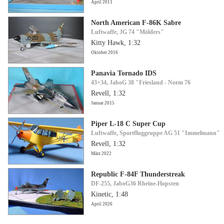
April 2011
North American F-86K Sabre
Luftwaffe, JG 74 "Mölders"
Kitty Hawk, 1:32
Oktober 2016
Panavia Tornado IDS
43+34, JaboG 38 "Friesland - Norm 76
Revell, 1:32
Januar 2015
Piper L-18 C Super Cup
Luftwaffe, Sportfluggruppe AG 51 "Immelmann"
Revell, 1:32
März 2022
Republic F-84F Thunderstreak
DF-255, JaboG36 Rheine-Hopsten
Kinetic, 1:48
April 2026