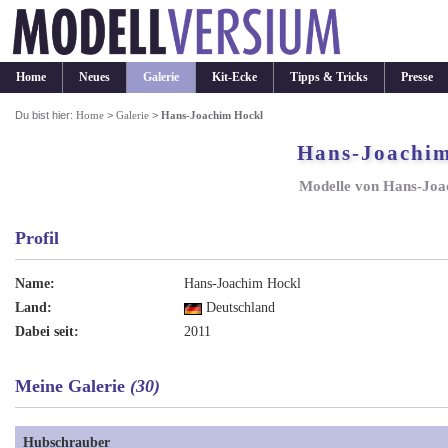
Home
Neues
Galerie
Kit-Ecke
Tipps & Tricks
Presse
Du bist hier:
Home
>
Galerie
>
Hans-Joachim Hockl
Hans-Joachim
Modelle von Hans-Joa
Profil
Name:
Hans-Joachim Hockl
Land:
Deutschland
Dabei seit:
2011
Meine Galerie
(30)
Hubschrauber