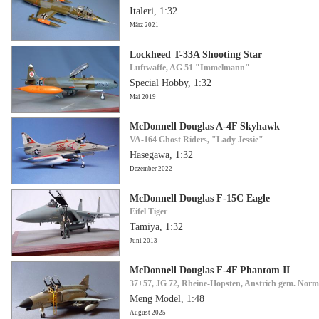
Italeri, 1:32
März 2021
Lockheed T-33A Shooting Star
Luftwaffe, AG 51 "Immelmann"
Special Hobby, 1:32
Mai 2019
McDonnell Douglas A-4F Skyhawk
VA-164 Ghost Riders, "Lady Jessie"
Hasegawa, 1:32
Dezember 2022
McDonnell Douglas F-15C Eagle
Eifel Tiger
Tamiya, 1:32
Juni 2013
McDonnell Douglas F-4F Phantom II
37+57, JG 72, Rheine-Hopsten, Anstrich gem. Nor
Meng Model, 1:48
August 2025