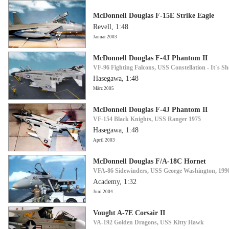
McDonnell Douglas F-15E Strike Eagle
Revell, 1:48
Januar 2003
McDonnell Douglas F-4J Phantom II
VF-96 Fighting Falcons, USS Constellation - It´s S
Hasegawa, 1:48
März 2005
McDonnell Douglas F-4J Phantom II
VF-154 Black Knights, USS Ranger 1975
Hasegawa, 1:48
April 2003
McDonnell Douglas F/A-18C Hornet
VFA-86 Sidewinders, USS George Washington, 199
Academy, 1:32
Juni 2004
Vought A-7E Corsair II
VA-192 Golden Dragons, USS Kitty Hawk