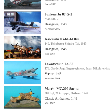
Januar 2005
Junkers Ju 87 G-2
Stab/StG 2
Hasegawa, 1:48
November 2005
Kawasaki Ki-61-I-Otsu
149. Tokubetsu Shinbu-Tai, 1945
Hasegawa, 1:48
März 2003
Lawotschkin La-5F
176. Garde-Jagdfliegerregiment, Iwan Nikolajewit
Vector, 1:48
November 2009
Macchi MC.200 Saetta
382 Sql, 21 Gruppo, Ostfront 1942
Classic Airframes, 1:48
März 2007