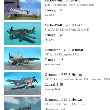
Focke-Wulf Fw 190 A-6
1./JG 1, Leutnant Heinz-Günther Lück
Tamiya, 1:48
Mai 2004
Focke-Wulf Fw 190 D-13
Stab/JG 26, Major Franz Götz 1945
Tamiya, 1:48
Juli 2006
Grumman F4F-3 Wildcat
VF-6, USS Enterprise 1942
Tamiya, 1:48
November 2009
Grumman F6F-3 Hellcat
VF-27, Lt. Richard Stambook, USS Princeton, 1944
Eduard, 1:48
November 2009
Grumman F6F-3 Hellcat
VF-9 "Cat O´ Nine", USS Essex
Hasegawa, 1:48