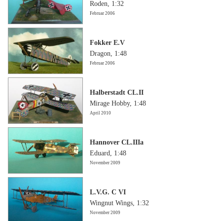
Roden, 1:32
Februar 2006
Fokker E.V
Dragon, 1:48
Februar 2006
Halberstadt CL.II
Mirage Hobby, 1:48
April 2010
Hannover CL.IIIa
Eduard, 1:48
November 2009
L.V.G. C VI
Wingnut Wings, 1:32
November 2009