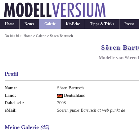
Home
Neues
Galerie
Kit-Ecke
Tipps & Tricks
Presse
Du bist hier:
Home
>
Galerie
>
Sören Bartusch
Sören Bart
Modelle von Sören 
Profil
Name:
Sören Bartusch
Land:
Deutschland
Dabei seit:
2008
eMail:
Soeren punkt Bartusch at web punkt de
Meine Galerie
(45)