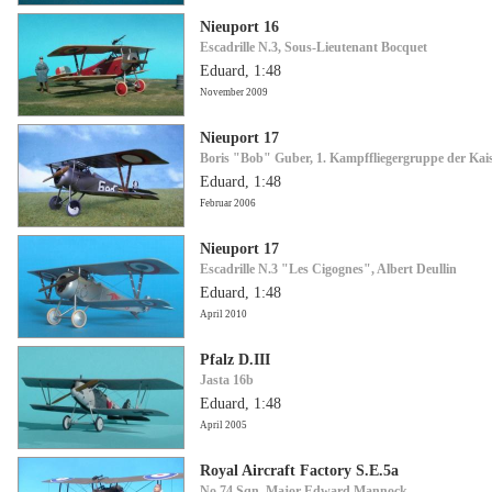
Nieuport 16
Escadrille N.3, Sous-Lieutenant Bocquet
Eduard, 1:48
November 2009
Nieuport 17
Boris "Bob" Guber, 1. Kampffliegergruppe der Kaise
Eduard, 1:48
Februar 2006
Nieuport 17
Escadrille N.3 "Les Cigognes", Albert Deullin
Eduard, 1:48
April 2010
Pfalz D.III
Jasta 16b
Eduard, 1:48
April 2005
Royal Aircraft Factory S.E.5a
No 74 Sqn, Major Edward Mannock