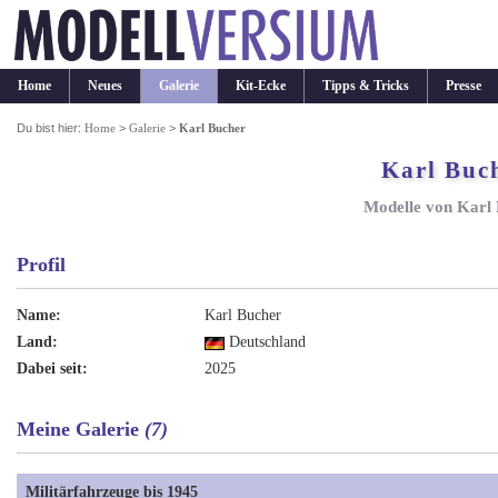
Home
Neues
Galerie
Kit-Ecke
Tipps & Tricks
Presse
Du bist hier:
Home
>
Galerie
>
Karl Bucher
Karl Buc
Modelle von Karl
Profil
Name:
Karl Bucher
Land:
Deutschland
Dabei seit:
2025
Meine Galerie
(7)
Militärfahrzeuge bis 1945