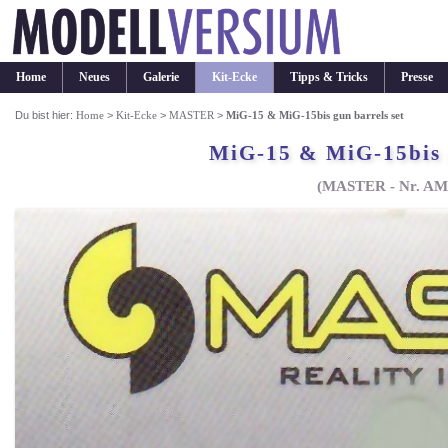
Home
Neues
Galerie
Kit-Ecke
Tipps & Tricks
Presse
Du bist hier:
Home
>
Kit-Ecke
>
MASTER
>
MiG-15 & MiG-15bis gun barrels set
MiG-15 & MiG-15bis g
(MASTER - Nr. AM