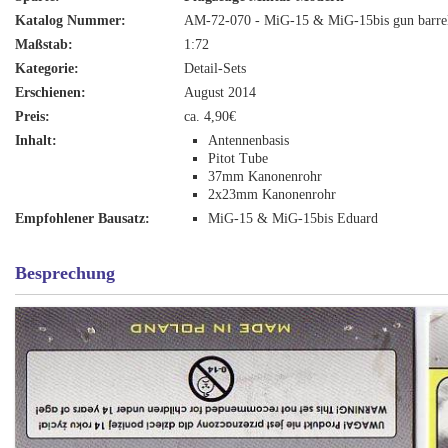
Katalog Nummer:
AM-72-070 - MiG-15 & MiG-15bis gun barrel
Maßstab:
1:72
Kategorie:
Detail-Sets
Erschienen:
August 2014
Preis:
ca. 4,90€
Inhalt:
Antennenbasis
Pitot Tube
37mm Kanonenrohr
2x23mm Kanonenrohr
Empfohlener Bausatz:
MiG-15 & MiG-15bis Eduard
Besprechung