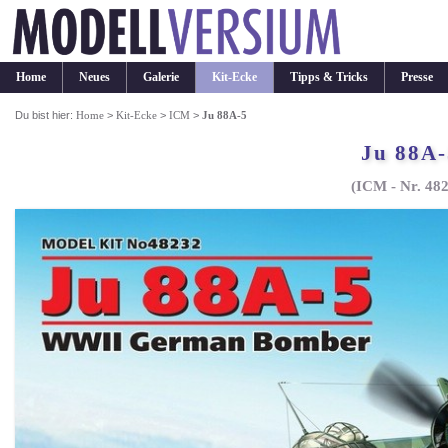
Home
Neues
Galerie
Kit-Ecke
Tipps & Tricks
Presse
Du bist hier:
Home
>
Kit-Ecke
>
ICM
>
Ju 88A-5
Ju 88A-
(ICM - Nr. 48