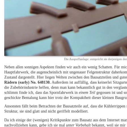
Die Auspuffanlage: entspricht sie derjenigen der
Neben allen sonnigen Aspekten finden wir auch ein wenig Schatten. Für mich 
Hauptfahrwerk, die augenscheinlich mit ungenauer Felgenstruktur daherkomm
Zustand dargestellt. Hier liegen Welten zwischen den Bausatzteilen und gut
Rädern (early) No. 648130.
Außerdem ist auffällig, dass keinerlei Sitzgur
die Zubehörindustrie helfen, denn man kann bekanntlich gut in den vergla
schlimm finde ich, dass das Spornfahrwerk in
einem Teil
gegossen ist und s
geschickte Bemalung kann hier trotz der Kompaktheit dieser kleinen Baugrup
Ansonsten fällt beim Betrachten der Bausatzteile auf, dass die Kühlerrippen s
Struktur, sie sind glatt und nicht geriffelt modelliert.
Da ich einige der (wenigen) Kritikpunkte zum Bausatz aus dem Internet man
nachvollziehen kann, gebe ich sie mal
unter Vorbehalt
bekannt, weil sie mir