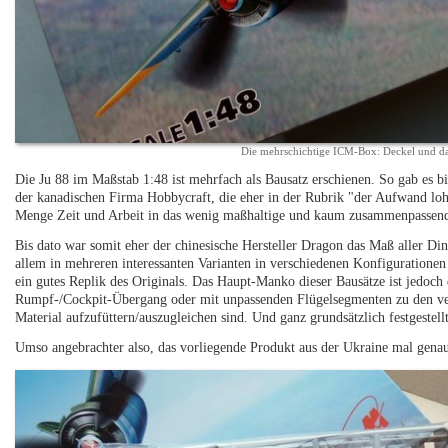
Die mehrschichtige ICM-Box: Deckel und da
Die Ju 88 im Maßstab 1:48 ist mehrfach als Bausatz erschienen. So gab es b
der kanadischen Firma Hobbycraft, die eher in der Rubrik "der Aufwand lohn
Menge Zeit und Arbeit in das wenig maßhaltige und kaum zusammenpassend
Bis dato war somit eher der chinesische Hersteller Dragon das Maß aller Din
allem in mehreren interessanten Varianten in verschiedenen Konfigurationen
ein gutes Replik des Originals. Das Haupt-Manko dieser Bausätze ist jedoc
Rumpf-/Cockpit-Übergang oder mit unpassenden Flügelsegmenten zu den ver
Material aufzufüttern/auszugleichen sind. Und ganz grundsätzlich festgestell
Umso angebrachter also, das vorliegende Produkt aus der Ukraine mal genau