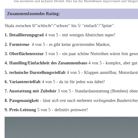
Das montierte und lackierte Modell. Hier hat der Modellbauer improvisiert und Sitzgurt
Zusammenfassendes Rating:
Skala zwischen 0/"
schlecht
"/"schwer" bis 5/ "einfach"/"
Spitze
":
1. Detaillierungsgrad
4 von 5 - mit wenigen Abstrichen super!
2. Formtreue
4 von 5 - es gibt keine gravierenden Mankos;
3. Oberflächentextur
3 von 5 - ein paar schöne Nietreihen wären fein gewe
4. Handling/Einfachheit des Zusammenbaus
4 von 5 - komplex, aber gut
5. technische Darstellungsvielfalt
4 von 5 - Klappen anstellbar, Motordars
6. Variantenvielfalt
4 von 5 - da ist für jeden was dabei!
7. Ausstattung mit Zubehör
3 von 5 - Standardausstattung (Bomben) ohne 
8. Passgenauigkeit
- lässt sich erst nach mehreren vorliegenden Bauberichte
9. Preis-Leistung
5 von 5 - definitiv preiswert!