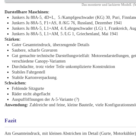
Das montierte und lackierte Modell. 
Darstellbare Maschinen:
Junkers Ju 88A-5, 4D+L, 5./Kampfgeschwader (KG) 30, Puri, Finnlan
Junkers Ju 88A-5, F1+AS, 8./KG 76, Russland, Dezember 1941
Junkers Ju 88A-5, L1+AM, 4./Lehrgeschwader (LG) 1, Frankreich, Au
Junkers Ju 88A-5, L1+AM, 5./LG 1, Griechenland, Mai 1941
Stärken:
Guter Gesamteindruck, überzeugende Details
Saubere, scharfe Gravuren
Gut gemachte technische Darstellungsvielfalt: Motorendarstellungen, ge
verschiedene Canopy-Varianten
Durchdachte, trotz vieler Teile unkomplizierte Konstruktion
Stabiles Fahrgestell
Stabile Kartonverpackung.
Schwächen:
Fehlende Sitzgurte
Räder nicht abgeflacht
Auspufföffnungen der A-5-Variante (?)
Anwendung:
Zahlreiche und feine, kleine Bauteile, viele Konfigurationsmög
Fazit
Am Gesamteindruck, mit kleinen Abstrichen im Detail (Gurte, Motorkühler),