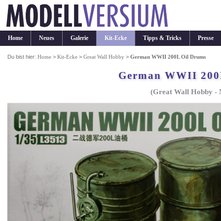
Home
Neues
Galerie
Kit-Ecke
Tipps & Tricks
Presse
Du bist hier:
Home
>
Kit-Ecke
>
Great Wall Hobby
>
German WWII 200L Oil Drums
German WWII 200
(Great Wall Hobby - 