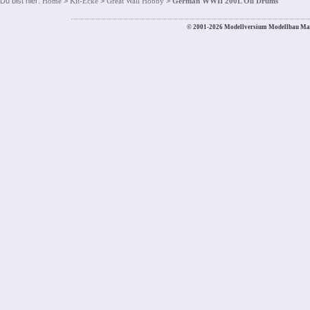
Du bist hier:
Home
>
Kit-Ecke
>
Great Wall Hobby
>
German WWII 200L Oil Drums
© 2001-2026 Modellversium Modellbau Ma