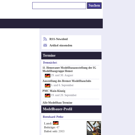
RSS-Newsfeed
Artikel einsenden
Termine
Demnächst:
11. Hemeraner Modellbauausstellung der IG
Modellbaugruppe Hemer
29. und 30. August
Ausstellung des Bremer Modellbauclubs
5. und 6. September
PMC Main-Kinzig
19. und 20. September
Alle Modellbau-Termine
Modellbauer-Profil
Bernhard Pethe
Land:
Beiträge:
47
Dabei seit:
2003