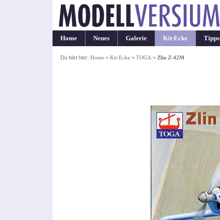
Home
Neues
Galerie
Kit-Ecke
Tipps
Du bist hier:
Home
>
Kit-Ecke
>
TOGA
>
Zlin Z-42M