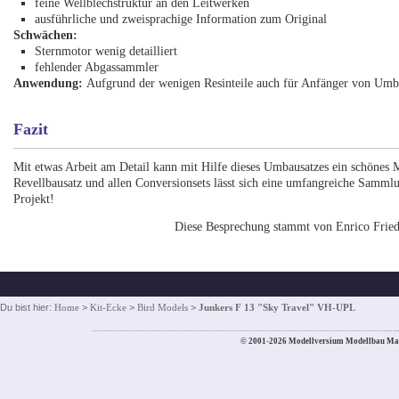
feine Wellblechstruktur an den Leitwerken
ausführliche und zweisprachige Information zum Original
Schwächen:
Sternmotor wenig detailliert
fehlender Abgassammler
Anwendung:
Aufgrund der wenigen Resinteile auch für Anfänger von Umb
Fazit
Mit etwas Arbeit am Detail kann mit Hilfe dieses Umbausatzes ein schönes 
Revellbausatz und allen Conversionsets lässt sich eine umfangreiche Samml
Projekt!
Diese Besprechung stammt von Enrico Frie
Du bist hier:
Home
>
Kit-Ecke
>
Bird Models
>
Junkers F 13 "Sky Travel" VH-UPL
© 2001-2026 Modellversium Modellbau Ma