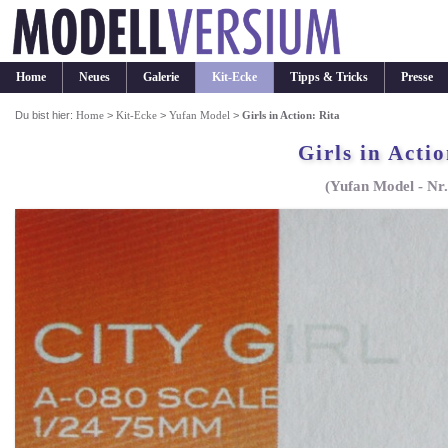
Home
Neues
Galerie
Kit-Ecke
Tipps & Tricks
Presse
Du bist hier:
Home
>
Kit-Ecke
>
Yufan Model
>
Girls in Action: Rita
Girls in Actio
(Yufan Model - Nr.