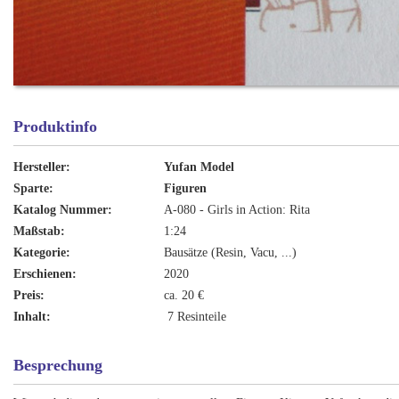
Produktinfo
Hersteller:
Yufan Model
Sparte:
Figuren
Katalog Nummer:
A-080 - Girls in Action: Rita
Maßstab:
1:24
Kategorie:
Bausätze (Resin, Vacu, ...)
Erschienen:
2020
Preis:
ca. 20 €
Inhalt:
7 Resinteile
Besprechung