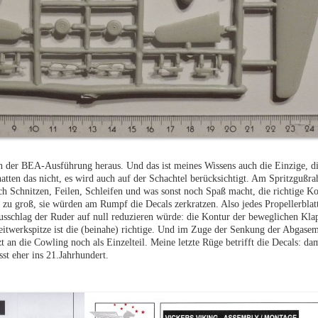
n der BEA-Ausführung heraus. Und das ist meines Wissens auch die Einzige, d
hatten das nicht, es wird auch auf der Schachtel berücksichtigt. Am Spritzgußra
h Schnitzen, Feilen, Schleifen und was sonst noch Spaß macht, die richtige Ko
 zu groß, sie würden am Rumpf die Decals zerkratzen. Also jedes Propellerblat
sschlag der Ruder auf null reduzieren würde: die Kontur der beweglichen Kla
eitwerkspitze ist die (beinahe) richtige. Und im Zuge der Senkung der Abgase
t an die Cowling noch als Einzelteil. Meine letzte Rüge betrifft die Decals: da
sst eher ins 21.Jahrhundert.