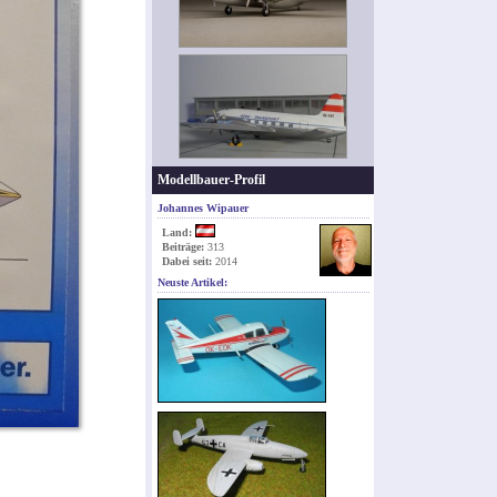
Modellbauer-Profil
Johannes Wipauer
Land:
Beiträge:
313
Dabei seit:
2014
Neuste Artikel: