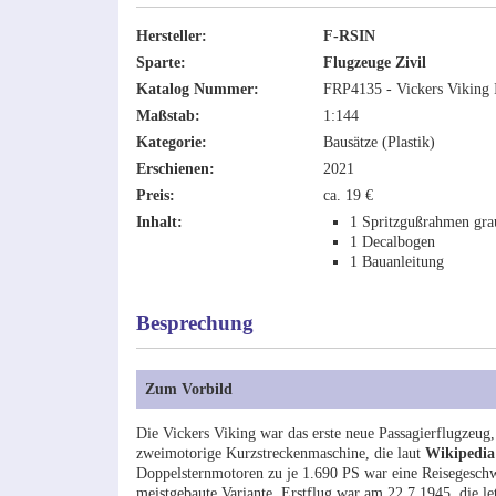
Hersteller:
F-RSIN
Sparte:
Flugzeuge Zivil
Katalog Nummer:
FRP4135 - Vickers Viking 
Maßstab:
1:144
Kategorie:
Bausätze (Plastik)
Erschienen:
2021
Preis:
ca. 19 €
Inhalt:
1 Spritzgußrahmen grau
1 Decalbogen
1 Bauanleitung
Besprechung
Zum Vorbild
Die Vickers Viking war das erste neue Passagierflugzeug,
zweimotorige Kurzstreckenmaschine, die laut
Wikipedia
Doppelsternmotoren zu je 1.690 PS war eine Reisegeschw
meistgebaute Variante. Erstflug war am 22.7.1945, die let