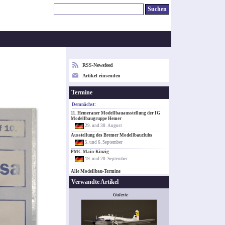
RSS-Newsfeed
Artikel einsenden
Termine
Demnächst:
11. Hemeraner Modellbauausstellung der IG
Modellbaugruppe Hemer
29. und 30. August
Ausstellung des Bremer Modellbauclubs
5. und 6. September
PMC Main-Kinzig
19. und 20. September
Alle Modellbau-Termine
Verwandte Artikel
Galerie