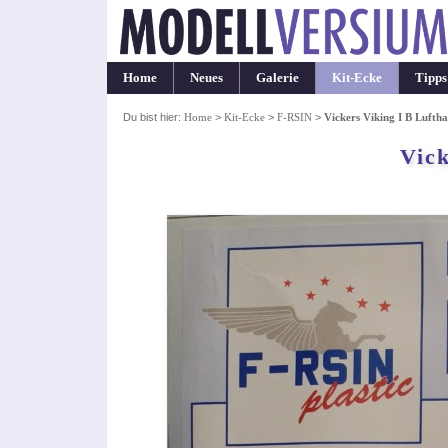
Home
Neues
Galerie
Kit-Ecke
Tipps
Du bist hier:
Home
>
Kit-Ecke
>
F-RSIN
>
Vickers Viking I B Lufth
Vick