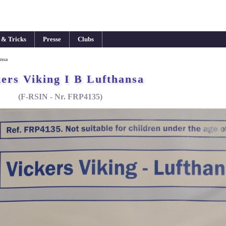
 & Tricks
Presse
Clubs
ansa
ers Viking I B Lufthansa
(F-RSIN - Nr. FRP4135)