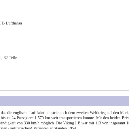
I B Lufthansa
, 32 Teile
 das die englische Luftfahrtindustrie nach dem zweiten Weltkrieg auf den Mark
bis zu 24 Passagiere 1.570 km weit transportieren konnte. Mit den beiden Bris
indigkeit von 330 km/h möglich. Die Viking I B war mit 113 von insgesamt 1
zten (militärischen) Varianten entstanden 1954.