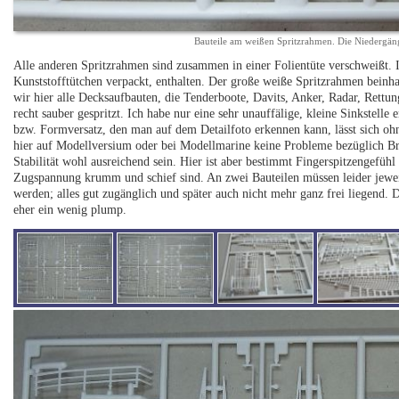
Bauteile am weißen Spritzrahmen. Die Niedergän
Alle anderen Spritzrahmen sind zusammen in einer Folientüte verschweißt. In
Kunststofftütchen verpackt, enthalten. Der große weiße Spritzrahmen beinhal
wir hier alle Decksaufbauten, die Tenderboote, Davits, Anker, Radar, Rettung
recht sauber gespritzt. Ich habe nur eine sehr unauffälige, kleine Sinkstelle 
bzw. Formversatz, den man auf dem Detailfoto erkennen kann, lässt sich o
hier auf Modellversium oder bei Modellmarine keine Probleme bezüglich Br
Stabilität wohl ausreichend sein. Hier ist aber bestimmt Fingerspitzengefü
Zugspannung krumm und schief sind. An zwei Bauteilen müssen leider jewei
werden; alles gut zugänglich und später auch nicht mehr ganz frei liegend.
eher ein wenig plump.