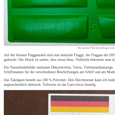
Der grüne Polystyrolbogen mit
Auf der kleinen Flaggentafel sind eine deutsche Flagge, die Flaggen der 
gedruckt. Der Druck ist sauber, aber etwas blass. Vielleicht bekommt man d
Die Nassschiebebilder umfassen Dekorstreifen, Türen, Tiefenstandsanzeige
Schiffsnamen für die verschiedenen Beschriftungen am Schiff und am Modells
Das Takelgarn besteht aus 100 % Polyester. Den Durchmesser kann ich leider n
augenscheinlich identisch. Teilweise ist das Garn etwas fusselig.