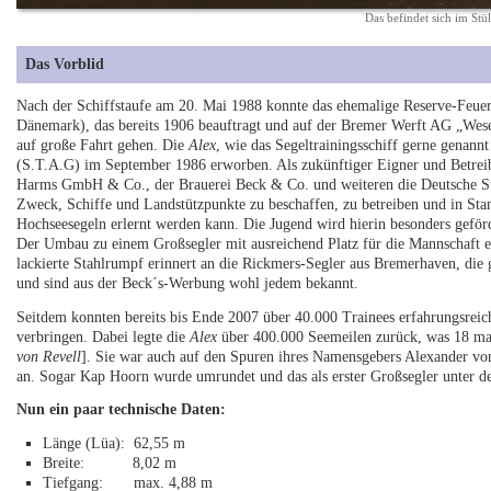
Das befindet sich im Stü
Das Vorblid
Nach der Schiffstaufe am 20. Mai 1988 konnte das ehemalige Reserve-Feue
Dänemark), das bereits 1906 beauftragt und auf der Bremer Werft AG „Wese
auf große Fahrt gehen. Die
Alex
, wie das Segeltrainingsschiff gerne genann
(S.T.A.G) im September 1986 erworben. Als zukünftiger Eigner und Betrei
Harms GmbH & Co., der Brauerei Beck & Co. und weiteren die Deutsche Sti
Zweck, Schiffe und Landstützpunkte zu beschaffen, zu betreiben und in Stan
Hochseesegeln erlernt werden kann. Die Jugend wird hierin besonders geförd
Der Umbau zu einem Großsegler mit ausreichend Platz für die Mannschaft e
lackierte Stahlrumpf erinnert an die Rickmers-Segler aus Bremerhaven, di
und sind aus der Beck´s-Werbung wohl jedem bekannt.
Seitdem konnten bereits bis Ende 2007 über 40.000 Trainees erfahrungsrei
verbringen. Dabei legte die
Alex
über 400.000 Seemeilen zurück, was 18 ma
von Revell
]. Sie war auch auf den Spuren ihres Namensgebers Alexander v
an. Sogar Kap Hoorn wurde umrundet und das als erster Großsegler unter de
Nun ein paar technische Daten:
Länge (Lüa): 62,55 m
Breite: 8,02 m
Tiefgang: max. 4,88 m