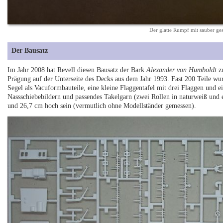
Der glatte Rumpf mit sauber ges
Der Bausatz
Im Jahr 2008 hat Revell diesen Bausatz der Bark
Alexander von Humboldt
zu
Prägung auf der Unterseite des Decks aus dem Jahr 1993. Fast 200 Teile w
Segel als Vacuformbauteile, eine kleine Flaggentafel mit drei Flaggen und 
Nassschiebebildern und passendes Takelgarn (zwei Rollen in naturweiß und 
und 26,7 cm hoch sein (vermutlich ohne Modellständer gemessen).