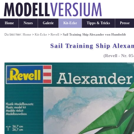
Home
Neues
Galerie
Kit-Ecke
Tipps & Tricks
Presse
Du bist hier:
Home
>
Kit-Ecke
>
Revell
>
Sail Training Ship Alexander von Humboldt
Sail Training Ship Alex
(Revell - Nr. 0