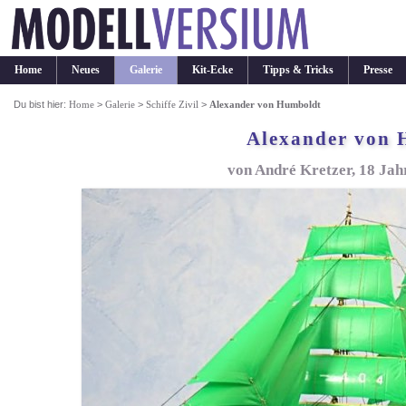
Home
Neues
Galerie
Kit-Ecke
Tipps & Tricks
Presse
Du bist hier:
Home
>
Galerie
>
Schiffe Zivil
>
Alexander von Humboldt
Alexander von 
von André Kretzer, 18 Jahr