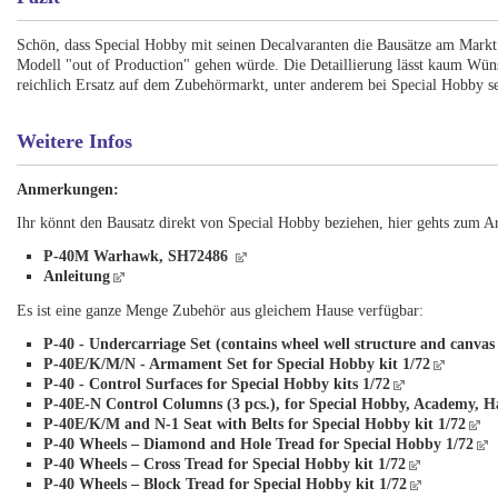
Schön, dass Special Hobby mit seinen Decalvaranten die Bausätze am Markt
Modell "out of Production" gehen würde. Die Detaillierung lässt kaum Wüns
reichlich Ersatz auf dem Zubehörmarkt, unter anderem bei Special Hobby se
Weitere Infos
Anmerkungen:
Ihr könnt den Bausatz direkt von Special Hobby beziehen, hier gehts zum A
P-40M Warhawk, SH72486
Anleitung
Es ist eine ganze Menge Zubehör aus gleichem Hause verfügbar:
P-40 - Undercarriage Set (contains wheel well structure and canvas 
P-40E/K/M/N - Armament Set for Special Hobby kit 1/72
P-40 - Control Surfaces for Special Hobby kits 1/72
P-40E-N Control Columns (3 pcs.), for Special Hobby, Academy, H
P-40E/K/M and N-1 Seat with Belts for Special Hobby kit 1/72
P-40 Wheels – Diamond and Hole Tread for Special Hobby 1/72
P-40 Wheels – Cross Tread for Special Hobby kit 1/72
P-40 Wheels – Block Tread for Special Hobby kit 1/72