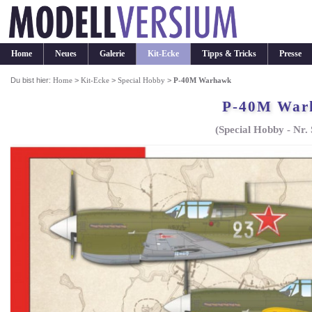
Home
Neues
Galerie
Kit-Ecke
Tipps & Tricks
Presse
Du bist hier:
Home
>
Kit-Ecke
>
Special Hobby
>
P-40M Warhawk
P-40M War
(Special Hobby - Nr