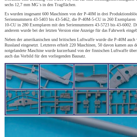
sechs 12,7 mm MG´s in den Tragflächen.
Es wurden insgesamt 600 Maschinen von der P-40M in drei Produktionsblö
Seriennummern 43-5403 bis 43-5462, die P-40M-5-CU in 260 Exemplaren m
10-CU in 280 Exemplaren mit den Seriennummern 43-5723 bis 43-6002. Die e
anderem wurde bei der letzten Version eine Anzeige für das Fahrwerk eingeba
Neben der amerikanischen und britischen Luftwaffe wurde die P-40M auch v
Russland eingesetzt. Letzteres erhielt 220 Maschinen, 50 davon kamen aus 
notgelandete Maschine wurde kurzerhand von der finnischen Luftwaffe über
auch das Vorbild für den vorliegenden Bausatz.