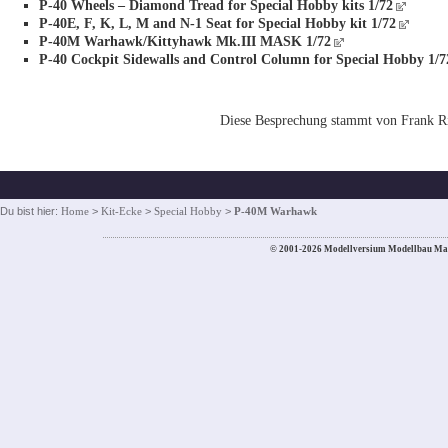
P-40 Wheels – Diamond Tread for Special Hobby kits 1/72
P-40E, F, K, L, M and N-1 Seat for Special Hobby kit 1/72
P-40M Warhawk/Kittyhawk Mk.III MASK 1/72
P-40 Cockpit Sidewalls and Control Column for Special Hobby 1/7
Diese Besprechung stammt von Frank R
Du bist hier:
Home
>
Kit-Ecke
>
Special Hobby
>
P-40M Warhawk
© 2001-2026 Modellversium Modellbau Ma