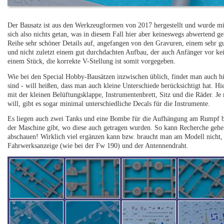
Der Bausatz ist aus den Werkzeugformen von 2017 hergestellt und wurde mi
sich also nichts getan, was in diesem Fall hier aber keineswegs abwertend g
Reihe sehr schöner Details auf, angefangen von den Gravuren, einem sehr gu
und nicht zuletzt einem gut durchdachten Aufbau, der auch Anfänger vor kein
einem Stück, die korrekte V-Stellung ist somit vorgegeben.
Wie bei den Special Hobby-Bausätzen inzwischen üblich, findet man auch hie
sind - will heißen, dass man auch kleine Unterschiede berücksichtigt hat. H
mit der kleinen Belüftungsklappe, Instrumentenbrett, Sitz und die Räder. J
will, gibt es sogar minimal unterschiedliche Decals für die Instrumente.
Es liegen auch zwei Tanks und eine Bombe für die Aufhängung am Rumpf bei
der Maschine gibt, wo diese auch getragen wurden. So kann Recherche gehe
abschauen! Wirklich viel ergänzen kann bzw. braucht man am Modell nicht, es
Fahrwerksanzeige (wie bei der Fw 190) und der Antennendraht.