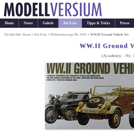
Home
Neues
Galerie
Kit-Ecke
Tipps & Tricks
Presse
Du bist hier:
Home
>
Kit-Ecke
>
Militärfahrzeuge Bis 1945
>
WW.II Ground Vehicle Set
WW.II Ground Ve
(Academy - Nr. 