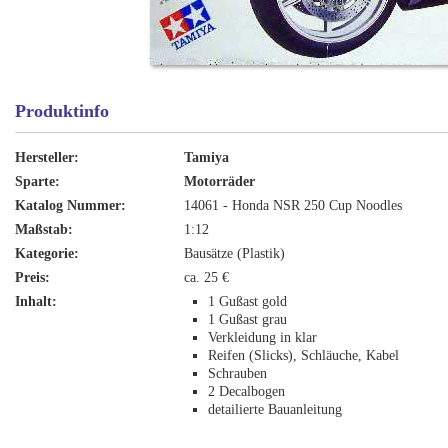
Produktinfo
Hersteller:
Tamiya
Sparte:
Motorräder
Katalog Nummer:
14061 - Honda NSR 250 Cup Noodles
Maßstab:
1:12
Kategorie:
Bausätze (Plastik)
Preis:
ca. 25 €
Inhalt:
1 Gußast gold
1 Gußast grau
Verkleidung in klar
Reifen (Slicks), Schläuche, Kabel
Schrauben
2 Decalbogen
detailierte Bauanleitung