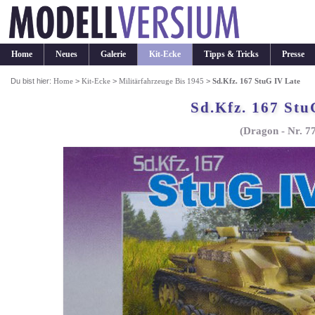
Home
Neues
Galerie
Kit-Ecke
Tipps & Tricks
Presse
Du bist hier:
Home
>
Kit-Ecke
>
Militärfahrzeuge Bis 1945
>
Sd.Kfz. 167 StuG IV Late
Sd.Kfz. 167 Stu
(Dragon - Nr. 7