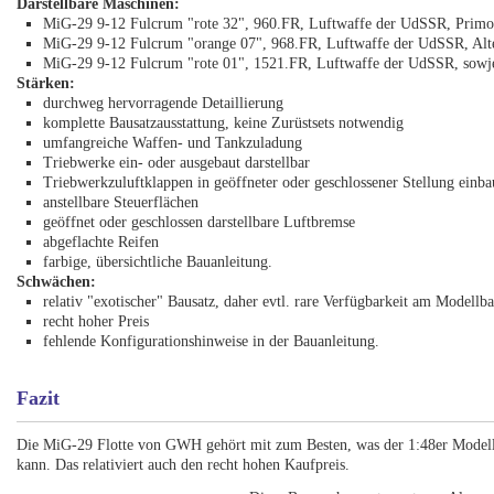
Darstellbare Maschinen:
MiG-29 9-12 Fulcrum "rote 32", 960.FR, Luftwaffe der UdSSR, Primo
MiG-29 9-12 Fulcrum "orange 07", 968.FR, Luftwaffe der UdSSR, Al
MiG-29 9-12 Fulcrum "rote 01", 1521.FR, Luftwaffe der UdSSR, sowj
Stärken:
durchweg hervorragende Detaillierung
komplette Bausatzausstattung, keine Zurüstsets notwendig
umfangreiche Waffen- und Tankzuladung
Triebwerke ein- oder ausgebaut darstellbar
Triebwerkzuluftklappen in geöffneter oder geschlossener Stellung einba
anstellbare Steuerflächen
geöffnet oder geschlossen darstellbare Luftbremse
abgeflachte Reifen
farbige, übersichtliche Bauanleitung.
Schwächen:
relativ "exotischer" Bausatz, daher evtl. rare Verfügbarkeit am Modellb
recht hoher Preis
fehlende Konfigurationshinweise in der Bauanleitung.
Fazit
Die MiG-29 Flotte von GWH gehört mit zum Besten, was der 1:48er Modellma
kann. Das relativiert auch den recht hohen Kaufpreis.