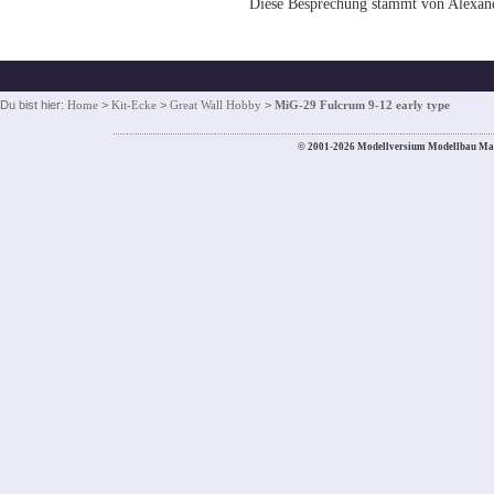
Diese Besprechung stammt von Alexand
Du bist hier:
Home
>
Kit-Ecke
>
Great Wall Hobby
>
MiG-29 Fulcrum 9-12 early type
© 2001-2026 Modellversium Modellbau Ma