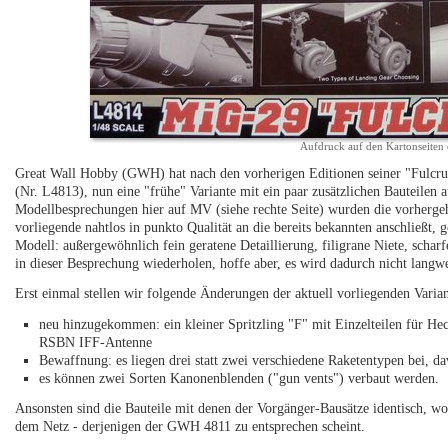
Aufdruck auf den Kartonseiten
Great Wall Hobby (GWH) hat nach den vorherigen Editionen seiner "Fulcr
(Nr. L4813), nun eine "frühe" Variante mit ein paar zusätzlichen Bauteilen 
Modellbesprechungen hier auf MV (siehe rechte Seite) wurden die vorhergeh
vorliegende nahtlos in punkto Qualität an die bereits bekannten anschließt,
Modell: außergewöhnlich fein geratene Detaillierung, filigrane Niete, schar
in dieser Besprechung wiederholen, hoffe aber, es wird dadurch nicht langwe
Erst einmal stellen wir folgende Änderungen der aktuell vorliegenden Vari
neu hinzugekommen: ein kleiner Spritzling "F" mit Einzelteilen für He
RSBN IFF-Antenne
Bewaffnung: es liegen drei statt zwei verschiedene Raketentypen bei, 
es können zwei Sorten Kanonenblenden ("gun vents") verbaut werden.
Ansonsten sind die Bauteile mit denen der Vorgänger-Bausätze identisch, w
dem Netz - derjenigen der GWH 4811 zu entsprechen scheint.