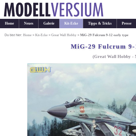
Home
Neues
Galerie
Kit-Ecke
Tipps & Tricks
Presse
Du bist hier:
Home
>
Kit-Ecke
>
Great Wall Hobby
>
MiG-29 Fulcrum 9-12 early type
MiG-29 Fulcrum 9-1
(Great Wall Hobby - 