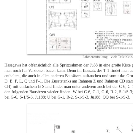
Rahmenaufteilung - viele Teile bleibe
Hasegawa hat offensichtlich alle Spritzrahmen der Ju88 in eine große Kiste
man noch für Versionen bauen kann. Denn im Bausatz der T-1 findet man au
enthalten, die auch in allen anderen Bausätzen auftauchen und somit das G
D, E, F, L, Q und P-1. Die Zusatztanks am Rahmen Z und Rahmen CD stam
CH) mit einfachem B-Stand findet man unter anderem auch bei der C-6, G
den folgenden Bausätzen wieder finden: W bei C-6, G-1, G-6, R-2, S-1/S-3
bei G-6, S-1/S-3, Ju188; U bei G-1, R-2, S-1/S-3, Ju188; QQ bei S-1/S-3.