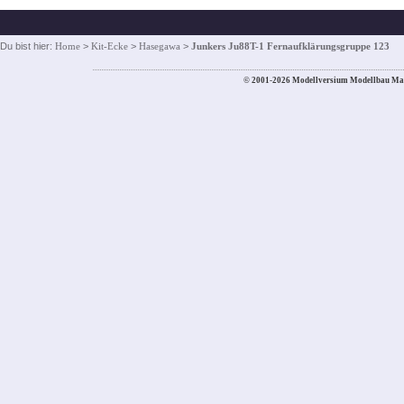
Du bist hier:
Home
>
Kit-Ecke
>
Hasegawa
>
Junkers Ju88T-1 Fernaufklärungsgruppe 123
© 2001-2026 Modellversium Modellbau Ma