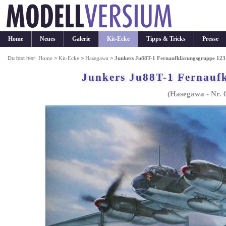
Home
Neues
Galerie
Kit-Ecke
Tipps & Tricks
Presse
Du bist hier:
Home
>
Kit-Ecke
>
Hasegawa
>
Junkers Ju88T-1 Fernaufklärungsgruppe 123
Junkers Ju88T-1 Fernauf
(Hasegawa - Nr. 