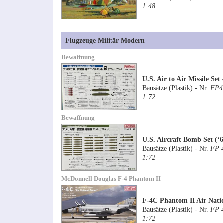
1:48
Flugzeuge Militär Modern
Bewaffnung
U.S. Air to Air Missile Set
Bausätze (Plastik) - Nr.
FP4
1:72
Bewaffnung
U.S. Aircraft Bomb Set (‘6
Bausätze (Plastik) - Nr.
FP 
1:72
McDonnell Douglas F-4 Phantom II
F-4C Phantom II Air Nati
Bausätze (Plastik) - Nr.
FP 
1:72