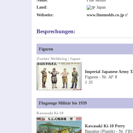
Name:
Fine Molds
Land:
Japan
Webseite:
www.finemolds.co.jp
Besprechungen:
Figuren
Zweiter Weltkrieg | Japan
Imperial Japanese Army 
Figuren - Nr.
AF 8
1:35
Flugzeuge Militär bis 1939
Kawasaki Ki-10
Kawasaki Ki-10 Perry
Bausätze (Plastik) - Nr.
FB1