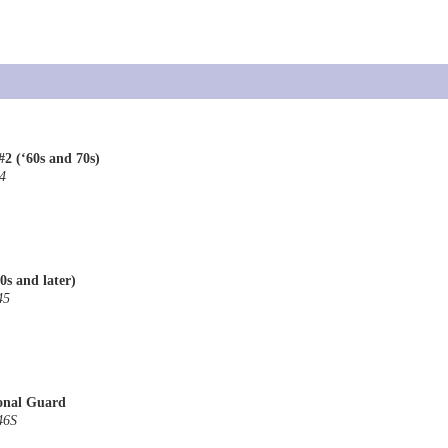
 #2 (‘60s and 70s)
4
0s and later)
45
onal Guard
46S