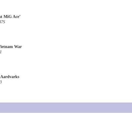
st MiG Ace’
47S
Vietnam War
1
 Aardvarks
3