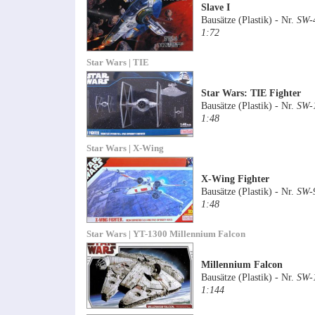
Slave I
Bausätze (Plastik) - Nr.
SW-
1:72
Star Wars | TIE
Star Wars: TIE Fighter
Bausätze (Plastik) - Nr.
SW-
1:48
Star Wars | X-Wing
X-Wing Fighter
Bausätze (Plastik) - Nr.
SW-
1:48
Star Wars | YT-1300 Millennium Falcon
Millennium Falcon
Bausätze (Plastik) - Nr.
SW-
1:144