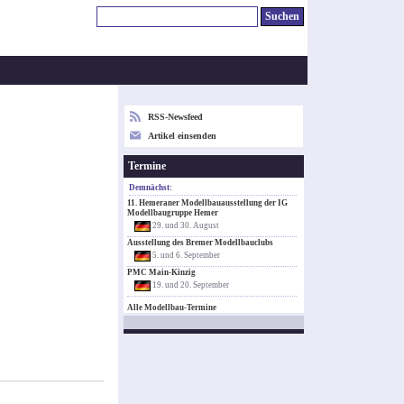
RSS-Newsfeed
Artikel einsenden
Termine
Demnächst:
11. Hemeraner Modellbauausstellung der IG
Modellbaugruppe Hemer
29. und 30. August
Ausstellung des Bremer Modellbauclubs
5. und 6. September
PMC Main-Kinzig
19. und 20. September
Alle Modellbau-Termine