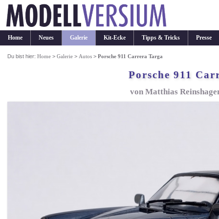
Home
Neues
Galerie
Kit-Ecke
Tipps & Tricks
Presse
Du bist hier:
Home
>
Galerie
>
Autos
>
Porsche 911 Carrera Targa
Porsche 911 Car
von Matthias Reinshagen