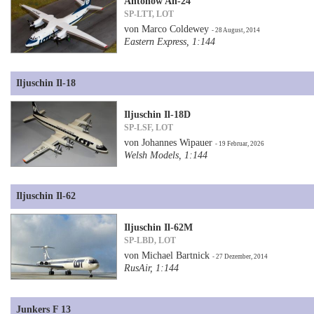
Antonow An-24
SP-LTT, LOT
von Marco Coldewey
- 28 August, 2014
Eastern Express, 1:144
Iljuschin Il-18
Iljuschin Il-18D
SP-LSF, LOT
von Johannes Wipauer
- 19 Februar, 2026
Welsh Models, 1:144
Iljuschin Il-62
Iljuschin Il-62M
SP-LBD, LOT
von Michael Bartnick
- 27 Dezember, 2014
RusAir, 1:144
Junkers F 13