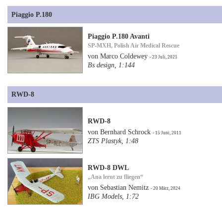
Piaggio P.180
Piaggio P.180 Avanti
SP-MXH, Polish Air Medical Rescue
von Marco Coldewey
- 23 Juli, 2021
Bs design, 1:144
RWD-8
RWD-8
von Bernhard Schrock
- 15 Juni, 2011
ZTS Plastyk, 1:48
RWD-8 DWL
„Ana lernt zu fliegen“
von Sebastian Nemitz
- 20 März, 2024
IBG Models, 1:72