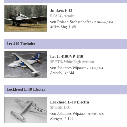
Junkers F 13
P-PALG, Aerolot
von Roland Sachsenhofer
- 18 Oktober, 2024
Mikro Mir, 1:48
Let 410 Turbolet
Let L-410UVP-E10
SP-FTN, White Eagle Aviation
von Johannes Wipauer
- 17 Juli, 2024
Amodel, 1:144
Lockheed L-10 Electra
Lockheed L-10 Electra
SP-BGE, LOT
von Johannes Wipauer
- 03 April, 2023
Karaya, 1:144