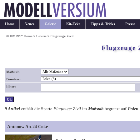
Home
Neues
Galerie
Kit-Ecke
Tipps & Tricks
Presse
Du bist hier:
Home
>
Galerie
>
Flugzeuge Zivil
Flugzeuge 
Maßstab:
Benutzer:
Filter:
9 Artikel
enthält die Sparte
Flugzeuge Zivil
im
Maßstab
begrenzt auf
Polen
.
Antonow An-24 Coke