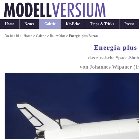
Home
Neues
Galerie
Kit-Ecke
Tipps & Tricks
Presse
Du bist hier:
Home
>
Galerie
>
Raumfahrt
>
Energia plus Buran
Energia plus
das russische Space-Shutt
von Johannes Wipauer (1