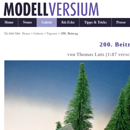
Home
Neues
Galerie
Kit-Ecke
Tipps & Tricks
Presse
Du bist hier:
Home
>
Galerie
>
Figuren
>
200. Beitrag
200. Beit
von Thomas Lutz (1:87 versc