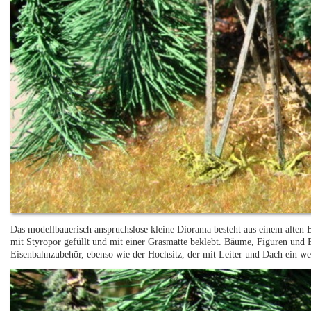
Das modellbauerisch anspruchslose kleine Diorama besteht aus einem alten 
mit Styropor gefüllt und mit einer Grasmatte beklebt. Bäume, Figuren und
Eisenbahnzubehör, ebenso wie der Hochsitz, der mit Leiter und Dach ein w