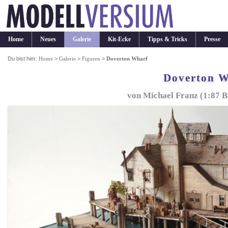
Home
Neues
Galerie
Kit-Ecke
Tipps & Tricks
Presse
Du bist hier:
Home
>
Galerie
>
Figuren
>
Doverton Wharf
Doverton 
von Michael Franz (1:87 B