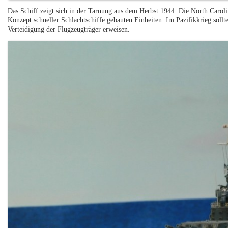
Das Schiff zeigt sich in der Tarnung aus dem Herbst 1944. Die North Caro
Konzept schneller Schlachtschiffe gebauten Einheiten. Im Pazifikkrieg sollt
Verteidigung der Flugzeugträger erweisen.