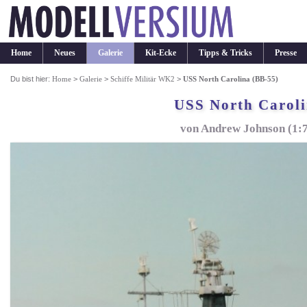
Home
Neues
Galerie
Kit-Ecke
Tipps & Tricks
Presse
Du bist hier:
Home
>
Galerie
>
Schiffe Militär WK2
>
USS North Carolina (BB-55)
USS North Caroli
von Andrew Johnson (1: