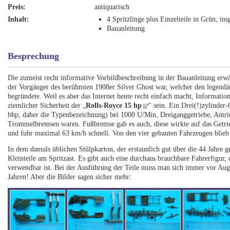
Preis:
antiquarisch
Inhalt:
4 Spritzlinge plus Einzelteile in Grün, ins
Bauanleitung
Besprechung
Die zumeist recht informative Vorbildbeschreibung in der Bauanleitung erwä
der Vorgänger des berühmten 1908er Silver Ghost war, welcher den legendär
begründete. Weil es aber das Internet heute recht einfach macht, Informatio
ziemlicher Sicherheit der „
Rolls-Royce 15 hp
" sein. Ein Drei(!)zylinde
bhp, daher die Typenbezeichnung) bei 1000 U/Min, Dreiganggetriebe, Antrie
Trommelbremsen waren. Fußbremse gab es auch, diese wirkte auf das Getri
und fuhr maximal 63 km/h schnell. Von den vier gebauten Fahrzeugen blie
In dem damals üblichen Stülpkarton, der erstaunlich gut über die 44 Jahr
Kleinteile am Spritzast. Es gibt auch eine durchaus brauchbare Fahrerfigur, 
verwendbar ist. Bei der Ausführung der Teile muss man sich immer vor Auge
Jahren! Aber die Bilder sagen sicher mehr: