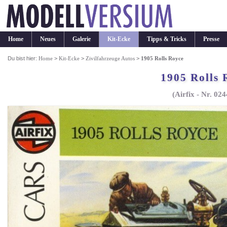
Home
Neues
Galerie
Kit-Ecke
Tipps & Tricks
Presse
Du bist hier:
Home
>
Kit-Ecke
>
Zivilfahrzeuge Autos
>
1905 Rolls Royce
1905 Rolls 
(Airfix - Nr. 02