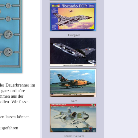
Hasegawa
 der Dauerbrenner im
 ganz ordinäre
tammen aus der
ollen. Wir fassen
Italeri
hen lassen können
usgefahren
Eduard Bausätze