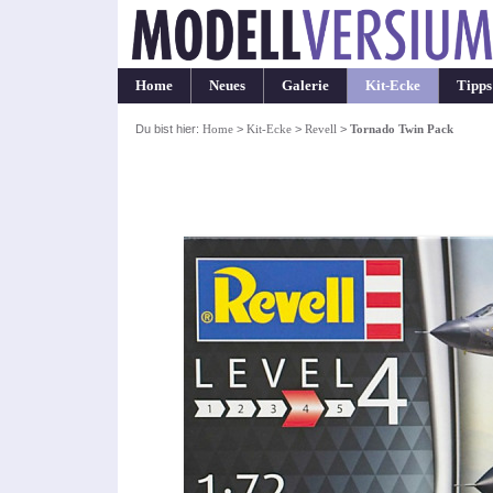
Home
Neues
Galerie
Kit-Ecke
Tipps
Du bist hier:
Home
>
Kit-Ecke
>
Revell
>
Tornado Twin Pack