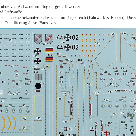
 ohne viel Aufwand im Flug dargestellt werden
nd Luftwaffe
angeht - nur die bekannten Schwächen im Bugbereich (Fahrwerk & Radom). Die v
e Detaillierung dieses Bausatzes.