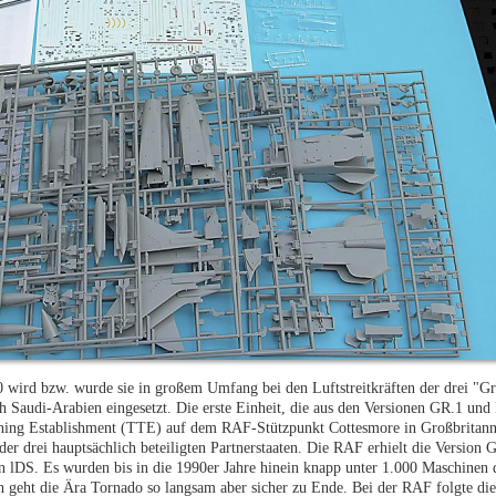
 wird bzw. wurde sie in großem Umfang bei den Luftstreitkräften der drei "Gr
h Saudi-Arabien eingesetzt. Die erste Einheit, die aus den Versionen GR.1 und 
aining Establishment (TTE) auf dem RAF-Stützpunkt Cottesmore in Großbritann
er drei hauptsächlich beteiligten Partnerstaaten. Die RAF erhielt die Version 
on lDS. Es wurden bis in die 1990er Jahre hinein knapp unter 1.000 Maschinen 
eht die Ära Tornado so langsam aber sicher zu Ende. Bei der RAF folgte die