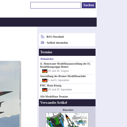
RSS-Newsfeed
Artikel einsenden
Termine
Demnächst:
11. Hemeraner Modellbauausstellung der IG
Modellbaugruppe Hemer
29. und 30. August
Ausstellung des Bremer Modellbauclubs
5. und 6. September
PMC Main-Kinzig
19. und 20. September
Alle Modellbau-Termine
Verwandte Artikel
Bausätze