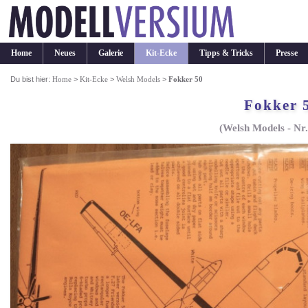
Home
Neues
Galerie
Kit-Ecke
Tipps & Tricks
Presse
Du bist hier:
Home
>
Kit-Ecke
>
Welsh Models
>
Fokker 50
Fokker 
(Welsh Models - Nr