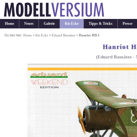
Home
Neues
Galerie
Kit-Ecke
Tipps & Tricks
Presse
Du bist hier:
Home
>
Kit-Ecke
>
Eduard Bausätze
>
Hanriot HD.1
Hanriot H
(Eduard Bausätze - 