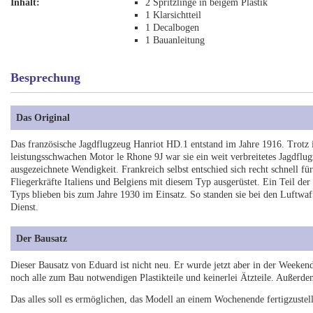
Inhalt:
2 Spritzlinge in beigem Plastik
1 Klarsichtteil
1 Decalbogen
1 Bauanleitung
Besprechung
Das Original
Das französische Jagdflugzeug Hanriot HD.1 entstand im Jahre 1916. Trotz
leistungsschwachen Motor le Rhone 9J war sie ein weit verbreitetes Jagdflu
ausgezeichnete Wendigkeit. Frankreich selbst entschied sich recht schnell f
Fliegerkräfte Italiens und Belgiens mit diesem Typ ausgerüstet. Ein Teil d
Typs blieben bis zum Jahre 1930 im Einsatz. So standen sie bei den Luftw
Dienst.
Der Bausatz
Dieser Bausatz von Eduard ist nicht neu. Er wurde jetzt aber in der Weekend
noch alle zum Bau notwendigen Plastikteile und keinerlei Ätzteile. Außerde
Das alles soll es ermöglichen, das Modell an einem Wochenende fertigzustel