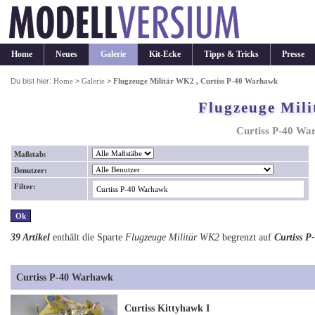
Home
Neues
Galerie
Kit-Ecke
Tipps & Tricks
Presse
Du bist hier:
Home
>
Galerie
>
Flugzeuge Militär WK2 , Curtiss P-40 Warhawk
Flugzeuge Mil
Curtiss P-40 Wa
Maßstab:
Benutzer:
Filter:
39 Artikel
enthält die Sparte
Flugzeuge Militär WK2
begrenzt auf
Curtiss 
Curtiss P-40 Warhawk
Curtiss Kittyhawk I