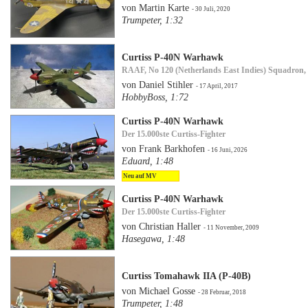
von Martin Karte
- 30 Juli, 2020
Trumpeter, 1:32
Curtiss P-40N Warhawk
RAAF, No 120 (Netherlands East Indies) Squadro
von Daniel Stihler
- 17 April, 2017
HobbyBoss, 1:72
Curtiss P-40N Warhawk
Der 15.000ste Curtiss-Fighter
von Frank Barkhofen
- 16 Juni, 2026
Eduard, 1:48
Neu auf MV
Curtiss P-40N Warhawk
Der 15.000ste Curtiss-Fighter
von Christian Haller
- 11 November, 2009
Hasegawa, 1:48
Curtiss Tomahawk IIA (P-40B)
von Michael Gosse
- 28 Februar, 2018
Trumpeter, 1:48