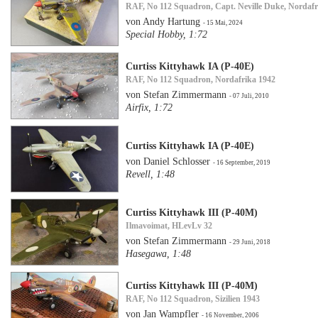
RAF, No 112 Squadron, Capt. Neville Duke, Nordafr
von Andy Hartung
- 15 Mai, 2024
Special Hobby, 1:72
Curtiss Kittyhawk IA (P-40E)
RAF, No 112 Squadron, Nordafrika 1942
von Stefan Zimmermann
- 07 Juli, 2010
Airfix, 1:72
Curtiss Kittyhawk IA (P-40E)
von Daniel Schlosser
- 16 September, 2019
Revell, 1:48
Curtiss Kittyhawk III (P-40M)
Ilmavoimat, HLevLv 32
von Stefan Zimmermann
- 29 Juni, 2018
Hasegawa, 1:48
Curtiss Kittyhawk III (P-40M)
RAF, No 112 Squadron, Sizilien 1943
von Jan Wampfler
- 16 November, 2006