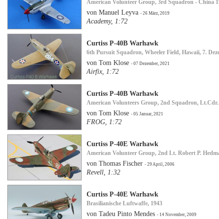
American Volunteer Group, 3rd Squadron - China 
von Manuel Leyva
- 26 März, 2019
Academy, 1:72
Curtiss P-40B Warhawk
6th Pursuit Squadron, Wheeler Field, Hawaii, 7. De
von Tom Klose
- 07 Dezember, 2021
Airfix, 1:72
Curtiss P-40B Warhawk
American Volunteers Group, 2nd Squadron, Lt.Cdr.
von Tom Klose
- 05 Januar, 2021
FROG, 1:72
Curtiss P-40E Warhawk
American Volunteer Group, 2nd Lt. Robert P. Hedm
von Thomas Fischer
- 29 April, 2006
Revell, 1:32
Curtiss P-40E Warhawk
Brasilianische Luftwaffe, 1943
von Tadeu Pinto Mendes
- 14 November, 2009