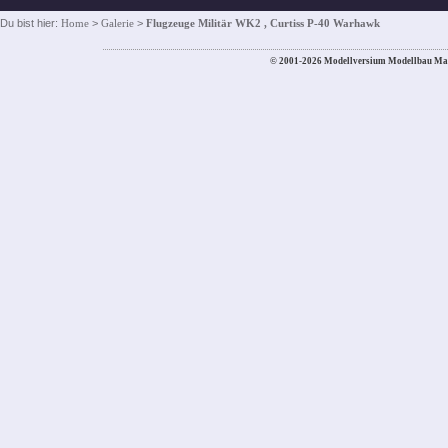
Du bist hier:
Home
>
Galerie
>
Flugzeuge Militär WK2 , Curtiss P-40 Warhawk
© 2001-2026 Modellversium Modellbau Ma