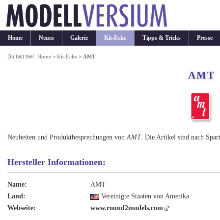
Home
Neues
Galerie
Kit-Ecke
Tipps & Tricks
Presse
Du bist hier:
Home
>
Kit-Ecke
>
AMT
AMT
Neuheiten und Produktbesprechungen von
AMT
. Die Artikel sind nach Spar
Hersteller Informationen:
Name:
AMT
Land:
Vereinigte Staaten von Amerika
Webseite:
www.round2models.com