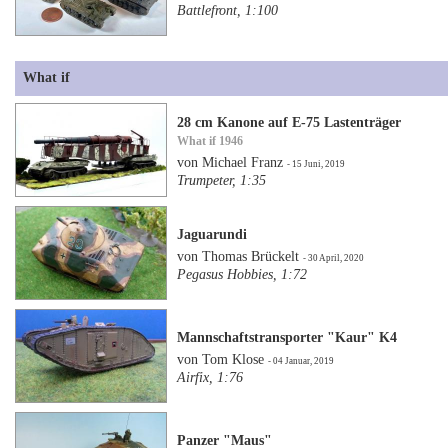
Battlefront, 1:100
What if
28 cm Kanone auf E-75 Lastenträger
What if 1946
von Michael Franz
- 15 Juni, 2019
Trumpeter, 1:35
Jaguarundi
von Thomas Brückelt
- 30 April, 2020
Pegasus Hobbies, 1:72
Mannschaftstransporter "Kaur" K4
von Tom Klose
- 04 Januar, 2019
Airfix, 1:76
Panzer "Maus"