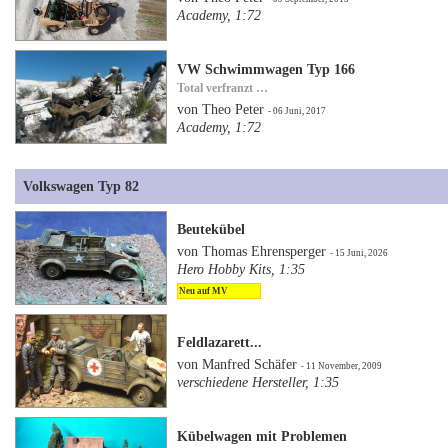
Academy, 1:72
VW Schwimmwagen Typ 166
Total verfranzt …
von Theo Peter
- 06 Juni, 2017
Academy, 1:72
Volkswagen Typ 82
Beutekübel
von Thomas Ehrensperger
- 15 Juni, 2026
Hero Hobby Kits, 1:35
Neu auf MV
Feldlazarett...
von Manfred Schäfer
- 11 November, 2009
verschiedene Hersteller, 1:35
Kübelwagen mit Problemen