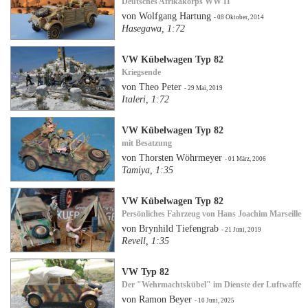
Deutsches Afrikakorps WW II
von Wolfgang Hartung
- 08 Oktober, 2014
Hasegawa, 1:72
VW Kübelwagen Typ 82
Kriegsende
von Theo Peter
- 29 Mai, 2019
Italeri, 1:72
VW Kübelwagen Typ 82
mit Besatzung
von Thorsten Wöhrmeyer
- 01 März, 2006
Tamiya, 1:35
VW Kübelwagen Typ 82
Persönliches Fahrzeug von Hans Joachim Marseille
von Brynhild Tiefengrab
- 21 Juni, 2019
Revell, 1:35
VW Typ 82
Der "Wehrmachtskübel" im Dienste der Luftwaffe
von Ramon Beyer
- 10 Juni, 2025