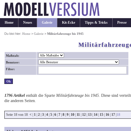
Home
Neues
Galerie
Kit-Ecke
Tipps & Tricks
Presse
Du bist hier:
Home
>
Galerie
>
Militärfahrzeuge bis 1945
Militärfahrzeug
Maßstab:
Benutzer:
Filter:
1796 Artikel
enthält die Sparte
Militärfahrzeuge bis 1945
. Diese sind verteil
die anderen Seiten.
Seite 18 von 18
<
|
1
|
2
|
3
|
4
|
5
|
6
|
7
|
8
|
9
|
10
|
11
|
12
|
13
|
14
|
15
|
16
|
17
|
18