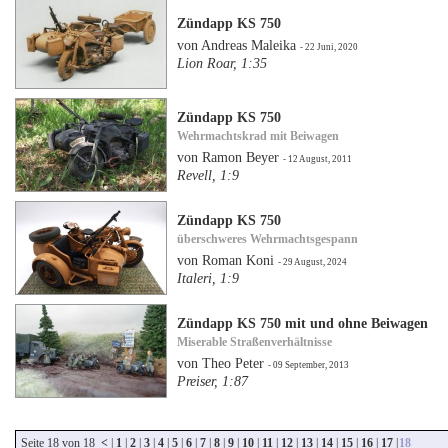
Zündapp KS 750
von Andreas Maleika
- 22 Juni, 2020
Lion Roar, 1:35
Zündapp KS 750
Wehrmachtskrad mit Beiwagen
von Ramon Beyer
- 12 August, 2011
Revell, 1:9
Zündapp KS 750
überschweres Wehrmachtsgespann
von Roman Koni
- 29 August, 2024
Italeri, 1:9
Zündapp KS 750 mit und ohne Beiwagen
Miserable Straßenverhältnisse
von Theo Peter
- 09 September, 2013
Preiser, 1:87
Seite 18 von 18
<
|
1
|
2
|
3
|
4
|
5
|
6
|
7
|
8
|
9
|
10
|
11
|
12
|
13
|
14
|
15
|
16
|
17
|
18