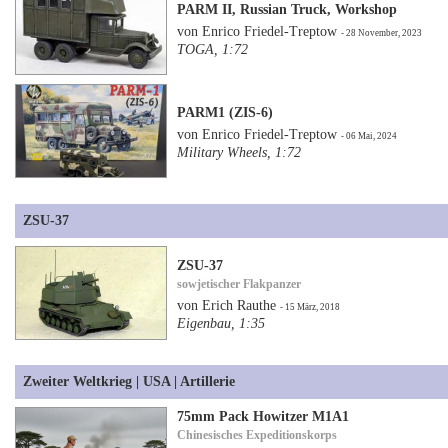
PARM II, Russian Truck, Workshop
von Enrico Friedel-Treptow
- 28 November, 2023
TOGA, 1:72
PARM1 (ZIS-6)
von Enrico Friedel-Treptow
- 06 Mai, 2024
Military Wheels, 1:72
ZSU-37
ZSU-37
sowjetischer Flakpanzer
von Erich Rauthe
- 15 März, 2018
Eigenbau, 1:35
Zweiter Weltkrieg | USA | Artillerie
75mm Pack Howitzer M1A1
Chinesisches Expeditionskorps