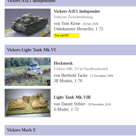
Vickers A1E1 Independent
Vickers A1E1 Independet
Schwere Zwischenlösung
von Tom Klose
- 30 Juli, 2026
Unbekannter Hersteller, 1:72
Neu auf MV
Vickers Light Tank Mk.VI
Heckmeck
Vickers MK. VI in Nordfrankreich
von Berthold Tacke
- 11 November, 2009
JB Models, 1:76
Light Tank Mk.VIB
von Daniel Stihler
- 28 November, 2016
S-Model, 1:72
Vickers Mark E