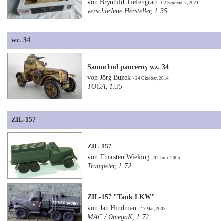
von Brynhild Tiefengrab
- 02 September, 2021
verschiedene Hersteller, 1:35
wz. 34
Samochod pancerny wz. 34
von Jörg Buzek
- 24 Oktober, 2014
TOGA, 1:35
ZIL-157
ZIL-157
von Thorsten Wieking
- 02 Juni, 2005
Trumpeter, 1:72
ZIL-157 "Tank LKW"
von Jan Hindman
- 17 Mai, 2003
MAC / OmegaK, 1:72