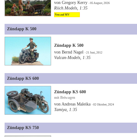
von Gregory Kerry
- 05 August, 2026
Riich.Models, 1:35
Neu auf MV
Zündapp K 500
Zündapp K 500
von Bernd Nagel
- 21 Juni, 2012
Vulcan-Models, 1:35
Zündapp KS 600
Zündapp KS 600
mit Beiwagen
von Andreas Maleika
- 02 Oktober, 2024
Tamiya, 1:35
Zündapp KS 750