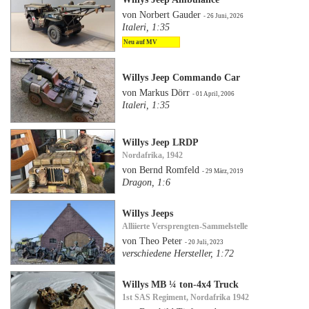
von Norbert Gauder
- 26 Juni, 2026
Italeri, 1:35
Neu auf MV
Willys Jeep Commando Car
von Markus Dörr
- 01 April, 2006
Italeri, 1:35
Willys Jeep LRDP
Nordafrika, 1942
von Bernd Romfeld
- 29 März, 2019
Dragon, 1:6
Willys Jeeps
Alliierte Versprengten-Sammelstelle
von Theo Peter
- 20 Juli, 2023
verschiedene Hersteller, 1:72
Willys MB ¼ ton-4x4 Truck
1st SAS Regiment, Nordafrika 1942