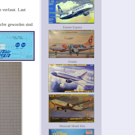
 verfasst. Laut
ärfer geworden sind.
Eastern Express
Zvezda
Minicraft Model Kits