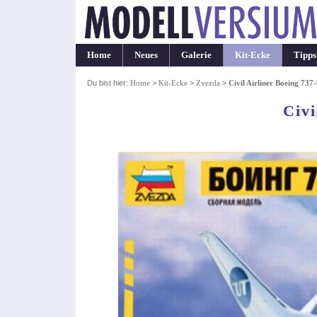
Home
Neues
Galerie
Kit-Ecke
Tipps
Du bist hier:
Home
>
Kit-Ecke
>
Zvezda
>
Civil Airliner Boeing 737
Civi