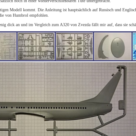
usätzlich noch in einer wiederverschließbaren Tüte untergebracht.
tigen Modell kommt. Die Anleitung ist hauptsächlich auf Russisch und Englisch
 die von Humbrol empfohlen.
enig dick an und im Vergleich zum A320 von Zvezda fällt mir auf, dass sie sch