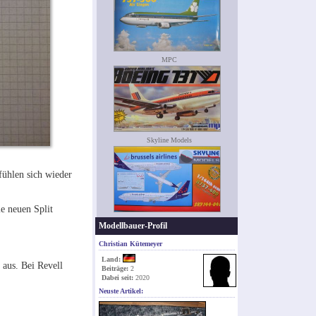
MPC
Skyline Models
fühlen sich wieder
ie neuen Split
Modellbauer-Profil
Christian Kütemeyer
Land:
 aus. Bei Revell
Beiträge:
2
Dabei seit:
2020
Neuste Artikel: