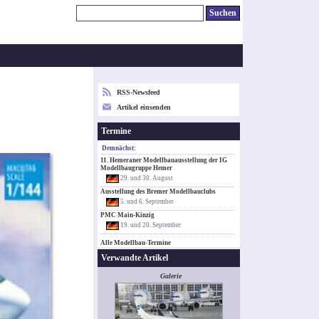
RSS-Newsfeed
Artikel einsenden
Termine
Demnächst:
11. Hemeraner Modellbauausstellung der IG
Modellbaugruppe Hemer
29. und 30. August
Ausstellung des Bremer Modellbauclubs
5. und 6. September
PMC Main-Kinzig
19. und 20. September
Alle Modellbau-Termine
Verwandte Artikel
Galerie