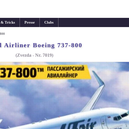
 & Tricks
Presse
Clubs
-800
l Airliner Boeing 737-800
(Zvezda - Nr. 7019)