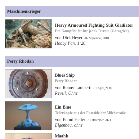
Maschinenkrieger
Heavy Armoured Fighting Suit Gladiator
Ein Kampfläufer für jedes Terrain (Garagekit)
von Dirk Heyer
- 02 September, 2010
Hobby Fan, 1:20
Perry Rhodan
Blues Ship
Perry Rhodan
von Ronny Lamberti
- 10 April, 2018
Revell, Ohne
Ein Blue
Tellerköpfe aus der Eastside der Milchstraße
von Bernd Heller
- 19 Dezember, 2024
Eigenbau, ohne
Maahk