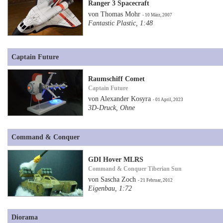
Ranger 3 Spacecraft
von Thomas Mohr
- 10 März, 2007
Fantastic Plastic, 1:48
Captain Future
Raumschiff Comet
Captain Future
von Alexander Kosyra
- 01 April, 2023
3D-Druck, Ohne
Command & Conquer
GDI Hover MLRS
Command & Conquer Tiberian Sun
von Sascha Zoch
- 21 Februar, 2012
Eigenbau, 1:72
Diorama