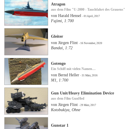
Atragon
aus dem Film "U-2000 - Tauchfahrt des Grauens"
von Harald Hensel
- 01 April, 2017
Fujimi, 1:700
Gleiter
von Jürgen Flint
- 16 November, 2020
Bandai, 1:72
Gotengo
Ein Schiff mit vielen Namen…
von Bernd Heller
- 31 März, 2016
M1, 1:700
Gun Unit/Heavy Elimination Device
aus dem Film GunHed
von Jürgen Flint
- 29 März, 2017
Kotobukiya, Ohne
Gunstar 1