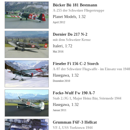
Bücker Bü 181 Bestmann
A-255 der Schweizer Fliegertruppe
Planet Models, 1:32
April 2012
Dornier Do 217 N-2
mit dem Schweizer Kreuz
Italeri, 1:72
Mai 2016
Fieseler Fi 156 C-2 Storch
A-97 der Schweizer Flugwaffe - im Einsatz von 1940
Hasegawa, 1:32
Dezember 2010
Focke-Wulf Fw 190 A-7
Stab 2./JG 1, Major Heinz Bär, Störmede 1944
Hasegawa, 1:32
Januar 2011
Grumman F6F-3 Hellcat
VF-1, USS Yorktown 1944