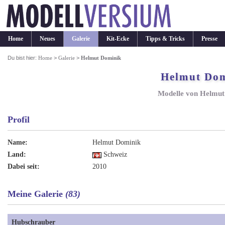
Home
Neues
Galerie
Kit-Ecke
Tipps & Tricks
Presse
Du bist hier:
Home
>
Galerie
>
Helmut Dominik
Helmut Do
Modelle von Helmut
Profil
Name:
Helmut Dominik
Land:
Schweiz
Dabei seit:
2010
Meine Galerie
(83)
Hubschrauber