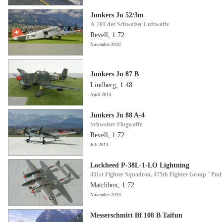
Junkers Ju 52/3m
A-701 der Schweizer Luftwaffe
Revell, 1:72
November 2010
Junkers Ju 87 B
Lindberg, 1:48
April 2013
Junkers Ju 88 A-4
Schweizer Flugwaffe
Revell, 1:72
Juli 2013
Lockheed P-38L-1-LO Lightning
431st Fighter Squadron, 475th Fighter Group "Pu
Matchbox, 1:72
November 2013
Messerschmitt Bf 108 B Taifun