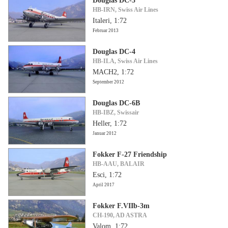
Douglas DC-3
HB-IRN, Swiss Air Lines
Italeri, 1:72
Februar 2013
Douglas DC-4
HB-ILA, Swiss Air Lines
MACH2, 1:72
September 2012
Douglas DC-6B
HB-IBZ, Swissair
Heller, 1:72
Januar 2012
Fokker F-27 Friendship
HB-AAU, BALAIR
Esci, 1:72
April 2017
Fokker F.VIIb-3m
CH-190, AD ASTRA
Valom, 1:72